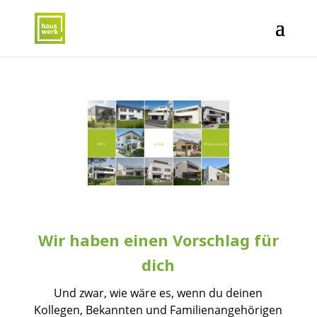
Wir haben einen Vorschlag für
dich
Und zwar, wie wäre es, wenn du deinen
Kollegen, Bekannten und Familienangehörigen