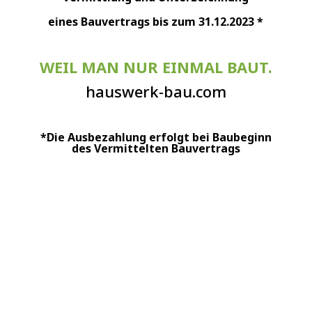
eines Bauvertrags bis zum 31.12.2023 *
WEIL MAN NUR EINMAL BAUT.
hauswerk-bau.com
*Die Ausbezahlung erfolgt bei Baubeginn
des Vermittelten Bauvertrags